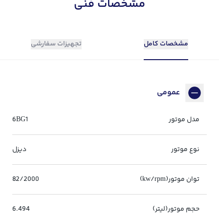
مشخصات فنی
مشخصات کامل
تجهیزات سفارشی
عمومی
مدل موتور
6BG1
نوع موتور
دیزل
توان موتور(kw/rpm)
82/2000
حجم موتور(لیتر)
6.494