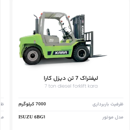
لیفتراک 7 تن دیزل کارا
7 ton diesel forklift kara
ظرفیت باربرداری
7000 کیلوگرم
ظر
مدل موتور
ISUZU 6BG1
مد