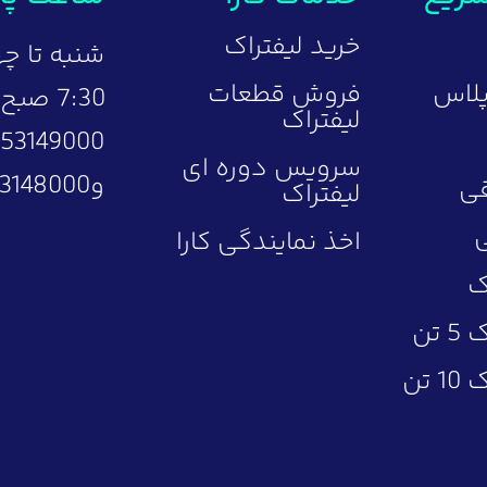
خرید لیفتراک
شنبه تا چه
 پلاس
فروش قطعات
لیفتراک
153149000
سرویس دوره ای
و02153148000
قی
لیفتراک
ی
اخذ نمایندگی کارا
ک
تن
 تن